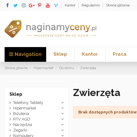
Kantor
Regulamin
Strona główna
Navigation
Sklep
Kantor
Praca
Strona główna
Hipermarket
Do domu
Zwierzęta
Zwierzęta
Sklep
Telefony, Tablety
Hipermarket
Brak dostępnych produktów
Biżuteria
RTV AGD
Narzędzia
Zegarki
Komputery