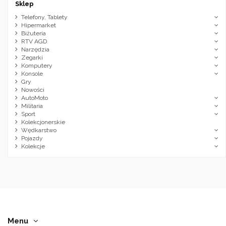
Sklep
Telefony, Tablety
Hipermarket
Biżuteria
RTV AGD
Narzędzia
Zegarki
Komputery
Konsole
Gry
Nowości
AutoMoto
Militaria
Sport
Kolekcjonerskie
Wędkarstwo
Pojazdy
Kolekcje
Menu