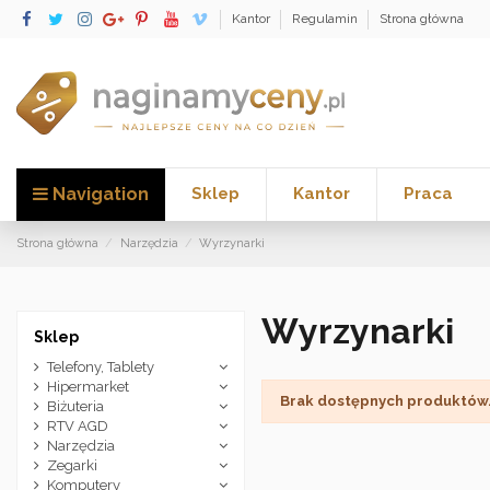
Kantor
Regulamin
Strona główna
Navigation
Sklep
Kantor
Praca
Strona główna
Narzędzia
Wyrzynarki
Wyrzynarki
Sklep
Telefony, Tablety
Hipermarket
Brak dostępnych produktów
Biżuteria
RTV AGD
Narzędzia
Zegarki
Komputery