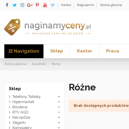
Kantor
Regulamin
Strona główna
Navigation
Sklep
Kantor
Praca
Strona główna
AutoMoto
Różne
Różne
Sklep
Telefony, Tablety
Hipermarket
Brak dostępnych produktów
Biżuteria
RTV AGD
Narzędzia
Zegarki
Komputery