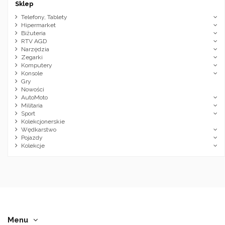
Sklep
Telefony, Tablety
Hipermarket
Biżuteria
RTV AGD
Narzędzia
Zegarki
Komputery
Konsole
Gry
Nowości
AutoMoto
Militaria
Sport
Kolekcjonerskie
Wędkarstwo
Pojazdy
Kolekcje
Menu