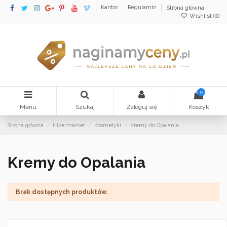
Kantor
Regulamin
Strona główna
Wishlist (
0
)
0
Menu
Szukaj
Zaloguj się
Koszyk
Strona główna
Hipermarket
Kosmetyki
Kremy do Opalania
Kremy do Opalania
Brak dostępnych produktów.