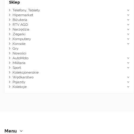
Sklep
Telefony, Tablety
Hipermarket
Biżuteria
RTV AGD
Narzędzia
Zegarki
Komputery
Konsole
Gry
Nowości
AutoMoto
Militaria
Sport
Kolekcjonerskie
Wędkarstwo
Pojazdy
Kolekcje
Menu