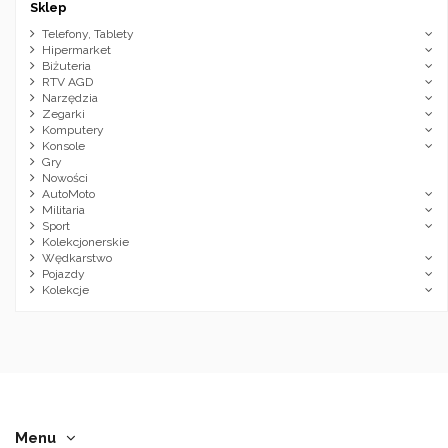
Sklep
Telefony, Tablety
Hipermarket
Biżuteria
RTV AGD
Narzędzia
Zegarki
Komputery
Konsole
Gry
Nowości
AutoMoto
Militaria
Sport
Kolekcjonerskie
Wędkarstwo
Pojazdy
Kolekcje
Menu