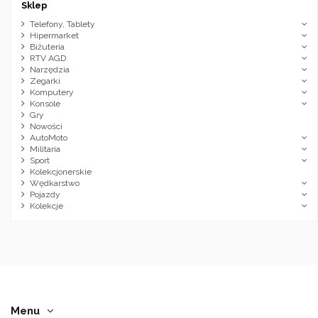
Sklep
Telefony, Tablety
Hipermarket
Biżuteria
RTV AGD
Narzędzia
Zegarki
Komputery
Konsole
Gry
Nowości
AutoMoto
Militaria
Sport
Kolekcjonerskie
Wędkarstwo
Pojazdy
Kolekcje
Menu