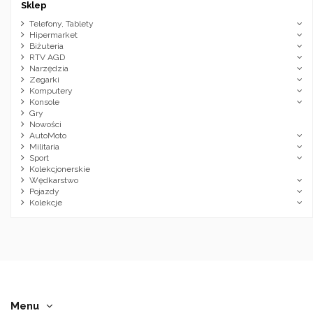
Sklep
Telefony, Tablety
Hipermarket
Biżuteria
RTV AGD
Narzędzia
Zegarki
Komputery
Konsole
Gry
Nowości
AutoMoto
Militaria
Sport
Kolekcjonerskie
Wędkarstwo
Pojazdy
Kolekcje
Menu