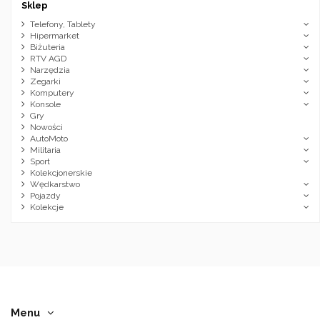
Sklep
Telefony, Tablety
Hipermarket
Biżuteria
RTV AGD
Narzędzia
Zegarki
Komputery
Konsole
Gry
Nowości
AutoMoto
Militaria
Sport
Kolekcjonerskie
Wędkarstwo
Pojazdy
Kolekcje
Menu