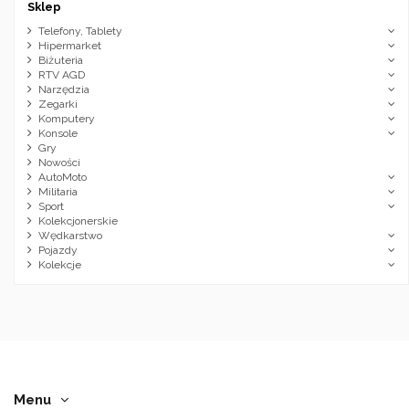
Sklep
Telefony, Tablety
Hipermarket
Biżuteria
RTV AGD
Narzędzia
Zegarki
Komputery
Konsole
Gry
Nowości
AutoMoto
Militaria
Sport
Kolekcjonerskie
Wędkarstwo
Pojazdy
Kolekcje
Menu