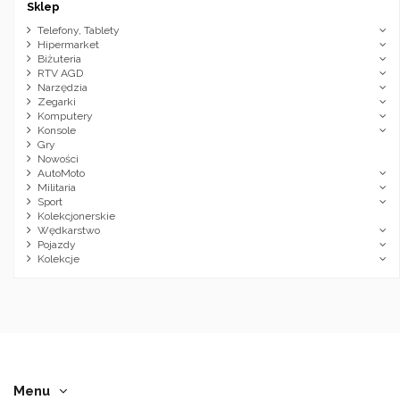
Sklep
Telefony, Tablety
Hipermarket
Biżuteria
RTV AGD
Narzędzia
Zegarki
Komputery
Konsole
Gry
Nowości
AutoMoto
Militaria
Sport
Kolekcjonerskie
Wędkarstwo
Pojazdy
Kolekcje
Menu